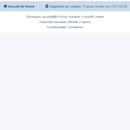
Accueil du forum
Supprimer les cookies
Fuseau horaire sur
UTC+01:00
Développé par
phpBB
® Forum Software © phpBB Limited
Traduction française officielle
©
Qiaeru
Confidentialité
|
Conditions