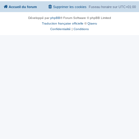
Accueil du forum
Supprimer les cookies
Fuseau horaire sur
UTC+01:00
Développé par
phpBB
® Forum Software © phpBB Limited
Traduction française officielle
©
Qiaeru
Confidentialité
|
Conditions