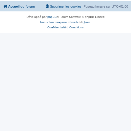
Accueil du forum
Supprimer les cookies
Fuseau horaire sur
UTC+01:00
Développé par
phpBB
® Forum Software © phpBB Limited
Traduction française officielle
©
Qiaeru
Confidentialité
|
Conditions