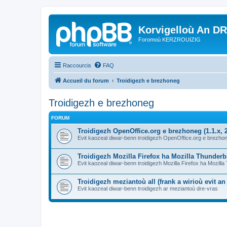
Korvigelloù An D
Foromoù KERZROUIZIG
Raccourcis
FAQ
Accueil du forum
Troidigezh e brezhoneg
Troidigezh e brezhoneg
FORUM
Troidigezh OpenOffice.org e brezhoneg (1.1.x, 2
Evit kaozeal diwar-benn troidigezh OpenOffice.org e brezhone
Troidigezh Mozilla Firefox ha Mozilla Thunder
Evit kaozeal diwar-benn troidigezh Mozilla Firefox ha Mozill
Troidigezh meziantoù all (frank a wirioù evit a
Evit kaozeal diwar-benn troidigezh ar meziantoù dre-vras