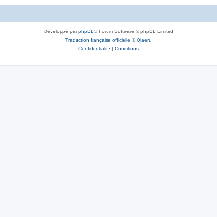
Développé par
phpBB
® Forum Software © phpBB Limited
Traduction française officielle
©
Qiaeru
Confidentialité
|
Conditions