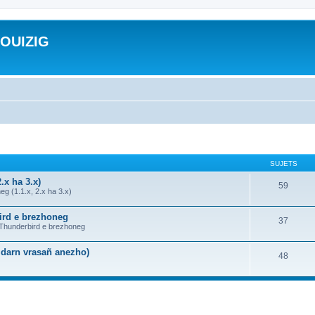
ROUIZIG
SUJETS
.x ha 3.x)
59
g (1.1.x, 2.x ha 3.x)
bird e brezhoneg
37
a Thunderbird e brezhoneg
n darn vrasañ anezho)
48