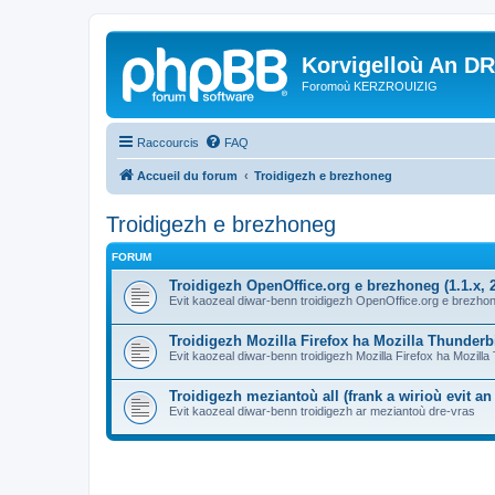
Korvigelloù An D
Foromoù KERZROUIZIG
Raccourcis
FAQ
Accueil du forum
Troidigezh e brezhoneg
Troidigezh e brezhoneg
FORUM
Troidigezh OpenOffice.org e brezhoneg (1.1.x, 2
Evit kaozeal diwar-benn troidigezh OpenOffice.org e brezhone
Troidigezh Mozilla Firefox ha Mozilla Thunder
Evit kaozeal diwar-benn troidigezh Mozilla Firefox ha Mozill
Troidigezh meziantoù all (frank a wirioù evit a
Evit kaozeal diwar-benn troidigezh ar meziantoù dre-vras