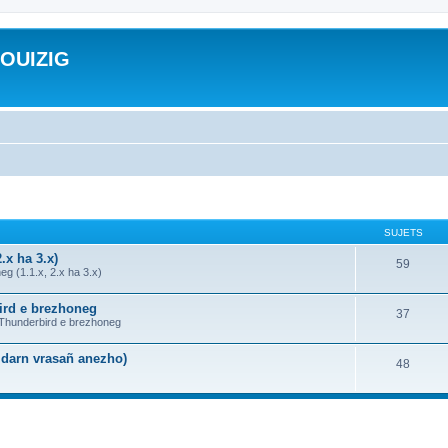
ROUIZIG
SUJETS
.x ha 3.x)
59
g (1.1.x, 2.x ha 3.x)
bird e brezhoneg
37
a Thunderbird e brezhoneg
n darn vrasañ anezho)
48