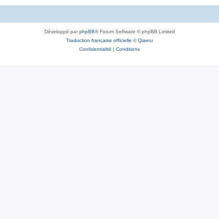
Développé par
phpBB
® Forum Software © phpBB Limited
Traduction française officielle
©
Qiaeru
Confidentialité
|
Conditions