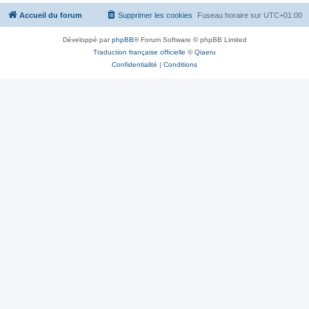
Accueil du forum
Supprimer les cookies
Fuseau horaire sur
UTC+01:00
Développé par
phpBB
® Forum Software © phpBB Limited
Traduction française officielle
©
Qiaeru
Confidentialité
|
Conditions