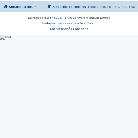
Accueil du forum
Supprimer les cookies
Fuseau horaire sur
UTC+01:00
Développé par
phpBB
® Forum Software © phpBB Limited
Traduction française officielle
©
Qiaeru
Confidentialité
|
Conditions