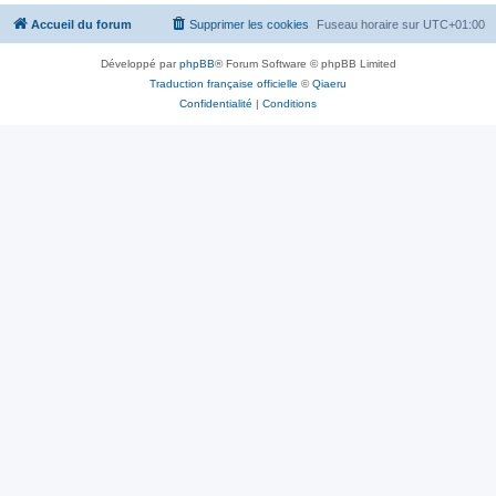
Accueil du forum
Supprimer les cookies
Fuseau horaire sur
UTC+01:00
Développé par
phpBB
® Forum Software © phpBB Limited
Traduction française officielle
©
Qiaeru
Confidentialité
|
Conditions