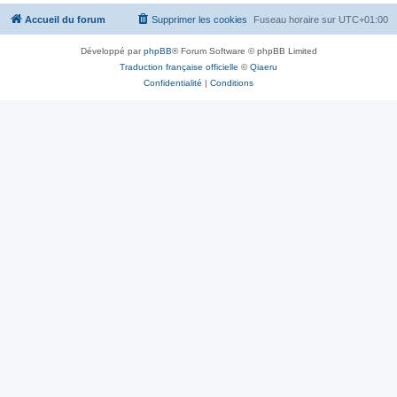
Accueil du forum
Supprimer les cookies
Fuseau horaire sur
UTC+01:00
Développé par
phpBB
® Forum Software © phpBB Limited
Traduction française officielle
©
Qiaeru
Confidentialité
|
Conditions