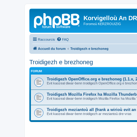
Korvigelloù An D
Foromoù KERZROUIZIG
Raccourcis
FAQ
Accueil du forum
Troidigezh e brezhoneg
Troidigezh e brezhoneg
FORUM
Troidigezh OpenOffice.org e brezhoneg (1.1.x, 2
Evit kaozeal diwar-benn troidigezh OpenOffice.org e brezhone
Troidigezh Mozilla Firefox ha Mozilla Thunder
Evit kaozeal diwar-benn troidigezh Mozilla Firefox ha Mozill
Troidigezh meziantoù all (frank a wirioù evit a
Evit kaozeal diwar-benn troidigezh ar meziantoù dre-vras