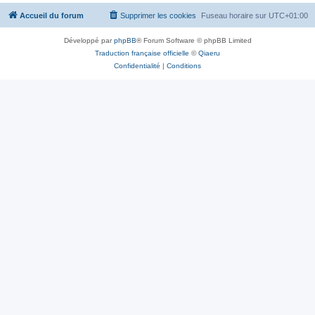
Accueil du forum
Supprimer les cookies
Fuseau horaire sur
UTC+01:00
Développé par
phpBB
® Forum Software © phpBB Limited
Traduction française officielle
©
Qiaeru
Confidentialité
|
Conditions