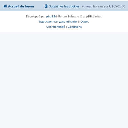
Accueil du forum
Supprimer les cookies
Fuseau horaire sur
UTC+01:00
Développé par
phpBB
® Forum Software © phpBB Limited
Traduction française officielle
©
Qiaeru
Confidentialité
|
Conditions