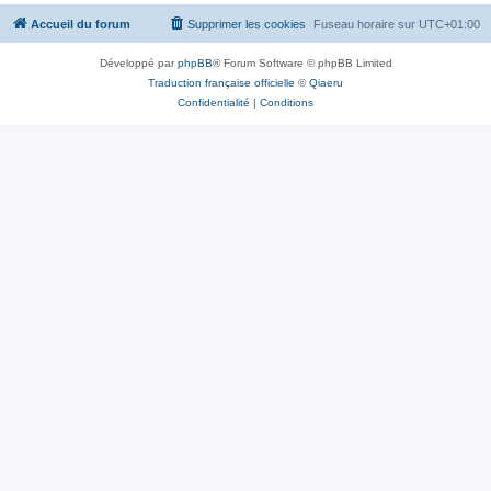
Accueil du forum
Supprimer les cookies
Fuseau horaire sur
UTC+01:00
Développé par
phpBB
® Forum Software © phpBB Limited
Traduction française officielle
©
Qiaeru
Confidentialité
|
Conditions