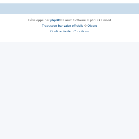
Développé par
phpBB
® Forum Software © phpBB Limited
Traduction française officielle
©
Qiaeru
Confidentialité
|
Conditions