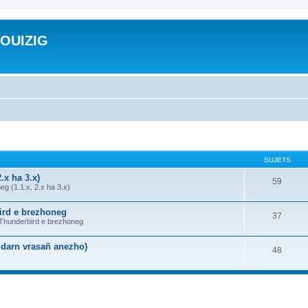
ROUIZIG
SUJETS
.x ha 3.x)
59
g (1.1.x, 2.x ha 3.x)
bird e brezhoneg
37
a Thunderbird e brezhoneg
n darn vrasañ anezho)
48