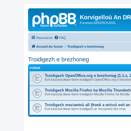
Korvigelloù An D
Foromoù KERZROUIZIG
Raccourcis
FAQ
Accueil du forum
Troidigezh e brezhoneg
Troidigezh e brezhoneg
FORUM
Troidigezh OpenOffice.org e brezhoneg (1.1.x, 2
Evit kaozeal diwar-benn troidigezh OpenOffice.org e brezhone
Troidigezh Mozilla Firefox ha Mozilla Thunder
Evit kaozeal diwar-benn troidigezh Mozilla Firefox ha Mozill
Troidigezh meziantoù all (frank a wirioù evit a
Evit kaozeal diwar-benn troidigezh ar meziantoù dre-vras