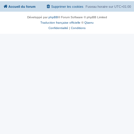
Accueil du forum
Supprimer les cookies
Fuseau horaire sur
UTC+01:00
Développé par
phpBB
® Forum Software © phpBB Limited
Traduction française officielle
©
Qiaeru
Confidentialité
|
Conditions