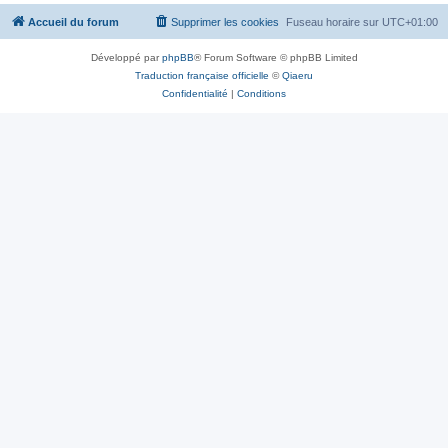
Accueil du forum
Supprimer les cookies
Fuseau horaire sur
UTC+01:00
Développé par
phpBB
® Forum Software © phpBB Limited
Traduction française officielle
©
Qiaeru
Confidentialité
|
Conditions