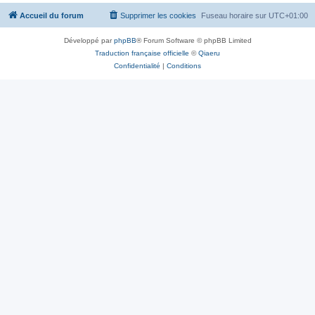
Accueil du forum
Supprimer les cookies
Fuseau horaire sur
UTC+01:00
Développé par
phpBB
® Forum Software © phpBB Limited
Traduction française officielle
©
Qiaeru
Confidentialité
|
Conditions