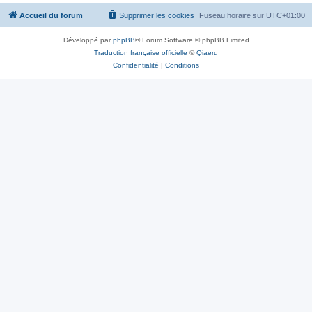
Accueil du forum
Supprimer les cookies
Fuseau horaire sur
UTC+01:00
Développé par
phpBB
® Forum Software © phpBB Limited
Traduction française officielle
©
Qiaeru
Confidentialité
|
Conditions