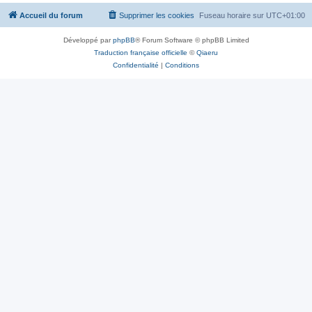
Accueil du forum
Supprimer les cookies
Fuseau horaire sur
UTC+01:00
Développé par
phpBB
® Forum Software © phpBB Limited
Traduction française officielle
©
Qiaeru
Confidentialité
|
Conditions