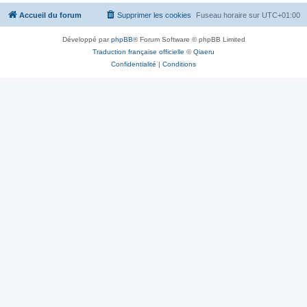
Accueil du forum
Supprimer les cookies
Fuseau horaire sur
UTC+01:00
Développé par
phpBB
® Forum Software © phpBB Limited
Traduction française officielle
©
Qiaeru
Confidentialité
|
Conditions