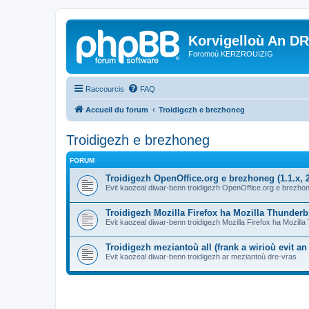
Korvigelloù An D
Foromoù KERZROUIZIG
Raccourcis
FAQ
Accueil du forum
Troidigezh e brezhoneg
Troidigezh e brezhoneg
FORUM
Troidigezh OpenOffice.org e brezhoneg (1.1.x, 2
Evit kaozeal diwar-benn troidigezh OpenOffice.org e brezhone
Troidigezh Mozilla Firefox ha Mozilla Thunder
Evit kaozeal diwar-benn troidigezh Mozilla Firefox ha Mozill
Troidigezh meziantoù all (frank a wirioù evit a
Evit kaozeal diwar-benn troidigezh ar meziantoù dre-vras