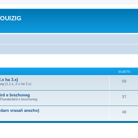
ROUIZIG
SUJETS
.x ha 3.x)
59
g (1.1.x, 2.x ha 3.x)
bird e brezhoneg
37
a Thunderbird e brezhoneg
n darn vrasañ anezho)
48