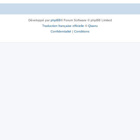
Développé par
phpBB
® Forum Software © phpBB Limited
Traduction française officielle
©
Qiaeru
Confidentialité
|
Conditions