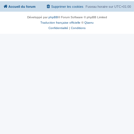
Accueil du forum
Supprimer les cookies
Fuseau horaire sur
UTC+01:00
Développé par
phpBB
® Forum Software © phpBB Limited
Traduction française officielle
©
Qiaeru
Confidentialité
|
Conditions