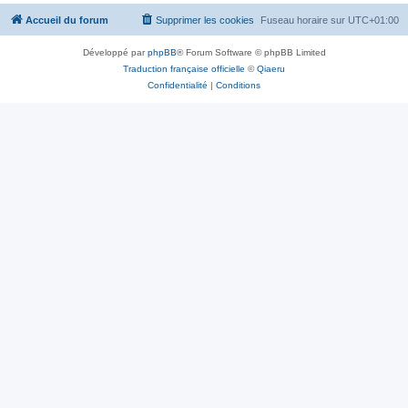
Accueil du forum
Supprimer les cookies
Fuseau horaire sur
UTC+01:00
Développé par
phpBB
® Forum Software © phpBB Limited
Traduction française officielle
©
Qiaeru
Confidentialité
|
Conditions