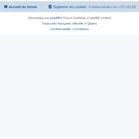
Accueil du forum
Supprimer les cookies
Fuseau horaire sur
UTC+01:00
Développé par
phpBB
® Forum Software © phpBB Limited
Traduction française officielle
©
Qiaeru
Confidentialité
|
Conditions