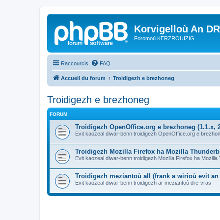
Korvigelloù An D
Foromoù KERZROUIZIG
Raccourcis
FAQ
Accueil du forum
Troidigezh e brezhoneg
Troidigezh e brezhoneg
FORUM
Troidigezh OpenOffice.org e brezhoneg (1.1.x, 2
Evit kaozeal diwar-benn troidigezh OpenOffice.org e brezhone
Troidigezh Mozilla Firefox ha Mozilla Thunder
Evit kaozeal diwar-benn troidigezh Mozilla Firefox ha Mozill
Troidigezh meziantoù all (frank a wirioù evit a
Evit kaozeal diwar-benn troidigezh ar meziantoù dre-vras