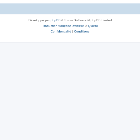
Développé par
phpBB
® Forum Software © phpBB Limited
Traduction française officielle
©
Qiaeru
Confidentialité
|
Conditions