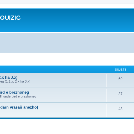
ROUIZIG
SUJETS
.x ha 3.x)
59
g (1.1.x, 2.x ha 3.x)
bird e brezhoneg
37
a Thunderbird e brezhoneg
n darn vrasañ anezho)
48