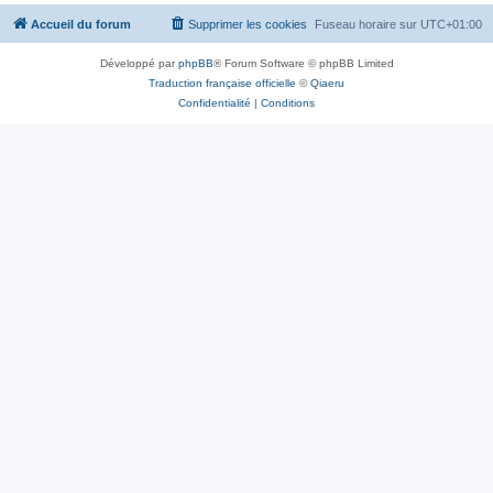
Accueil du forum
Supprimer les cookies
Fuseau horaire sur
UTC+01:00
Développé par
phpBB
® Forum Software © phpBB Limited
Traduction française officielle
©
Qiaeru
Confidentialité
|
Conditions