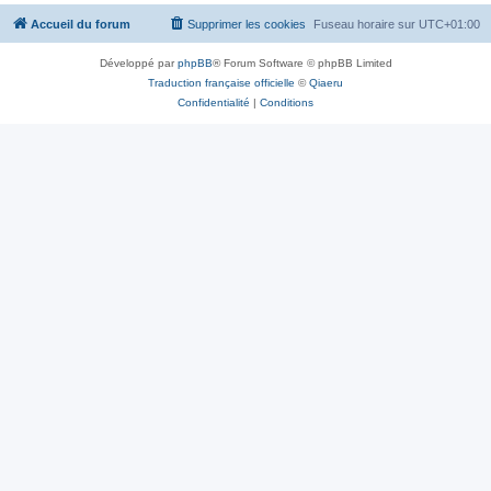
Accueil du forum
Supprimer les cookies
Fuseau horaire sur
UTC+01:00
Développé par
phpBB
® Forum Software © phpBB Limited
Traduction française officielle
©
Qiaeru
Confidentialité
|
Conditions