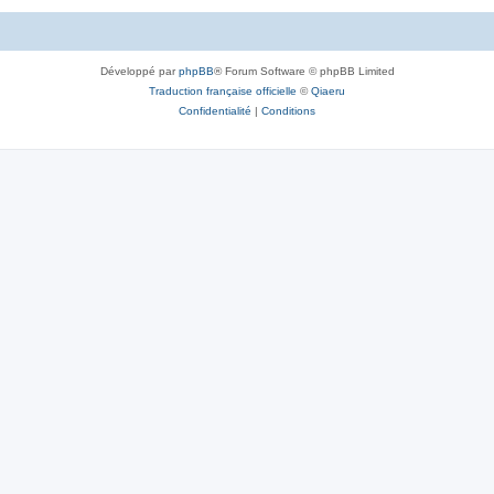
Développé par
phpBB
® Forum Software © phpBB Limited
Traduction française officielle
©
Qiaeru
Confidentialité
|
Conditions