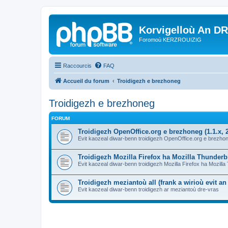
Korvigelloù An D
Foromoù KERZROUIZIG
Raccourcis
FAQ
Accueil du forum
Troidigezh e brezhoneg
Troidigezh e brezhoneg
FORUM
Troidigezh OpenOffice.org e brezhoneg (1.1.x, 2
Evit kaozeal diwar-benn troidigezh OpenOffice.org e brezhone
Troidigezh Mozilla Firefox ha Mozilla Thunder
Evit kaozeal diwar-benn troidigezh Mozilla Firefox ha Mozill
Troidigezh meziantoù all (frank a wirioù evit a
Evit kaozeal diwar-benn troidigezh ar meziantoù dre-vras