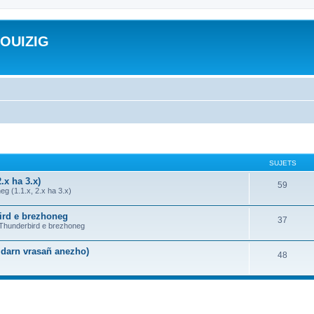
ROUIZIG
SUJETS
.x ha 3.x)
59
g (1.1.x, 2.x ha 3.x)
bird e brezhoneg
37
a Thunderbird e brezhoneg
n darn vrasañ anezho)
48