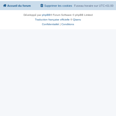
Accueil du forum
Supprimer les cookies
Fuseau horaire sur
UTC+01:00
Développé par
phpBB
® Forum Software © phpBB Limited
Traduction française officielle
©
Qiaeru
Confidentialité
|
Conditions