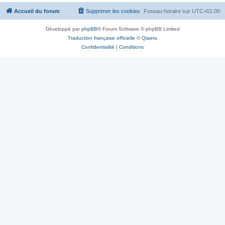
Accueil du forum
Supprimer les cookies
Fuseau horaire sur
UTC+01:00
Développé par
phpBB
® Forum Software © phpBB Limited
Traduction française officielle
©
Qiaeru
Confidentialité
|
Conditions