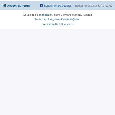
Accueil du forum
Supprimer les cookies
Fuseau horaire sur
UTC+01:00
Développé par
phpBB
® Forum Software © phpBB Limited
Traduction française officielle
©
Qiaeru
Confidentialité
|
Conditions