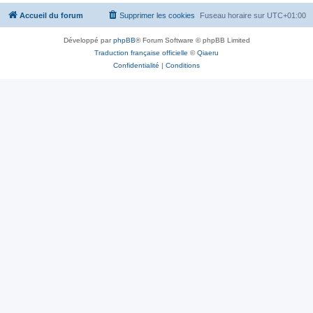
Accueil du forum
Supprimer les cookies
Fuseau horaire sur
UTC+01:00
Développé par
phpBB
® Forum Software © phpBB Limited
Traduction française officielle
©
Qiaeru
Confidentialité
|
Conditions