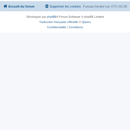
Accueil du forum
Supprimer les cookies
Fuseau horaire sur
UTC+01:00
Développé par
phpBB
® Forum Software © phpBB Limited
Traduction française officielle
©
Qiaeru
Confidentialité
|
Conditions