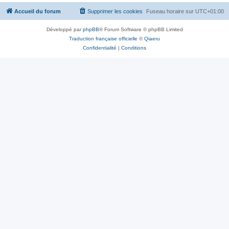
Accueil du forum
Supprimer les cookies
Fuseau horaire sur
UTC+01:00
Développé par
phpBB
® Forum Software © phpBB Limited
Traduction française officielle
©
Qiaeru
Confidentialité
|
Conditions