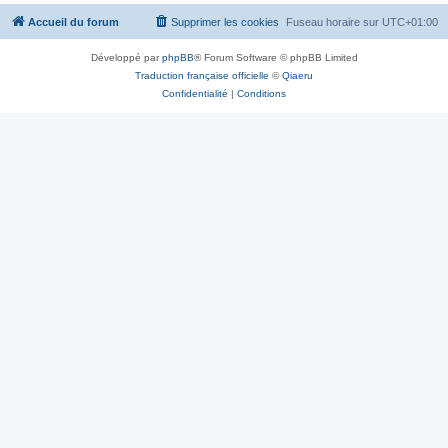
Accueil du forum
Supprimer les cookies
Fuseau horaire sur
UTC+01:00
Développé par
phpBB
® Forum Software © phpBB Limited
Traduction française officielle
©
Qiaeru
Confidentialité
|
Conditions