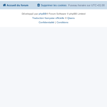
Accueil du forum
Supprimer les cookies
Fuseau horaire sur
UTC+01:00
Développé par
phpBB
® Forum Software © phpBB Limited
Traduction française officielle
©
Qiaeru
Confidentialité
|
Conditions