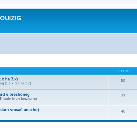
ROUIZIG
SUJETS
.x ha 3.x)
59
g (1.1.x, 2.x ha 3.x)
bird e brezhoneg
37
a Thunderbird e brezhoneg
n darn vrasañ anezho)
48