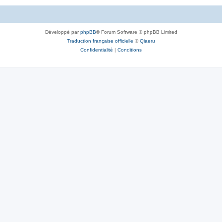
Développé par
phpBB
® Forum Software © phpBB Limited
Traduction française officielle
©
Qiaeru
Confidentialité
|
Conditions