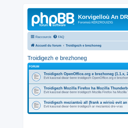
Korvigelloù An D
Foromoù KERZROUIZIG
Raccourcis
FAQ
Accueil du forum
Troidigezh e brezhoneg
Troidigezh e brezhoneg
FORUM
Troidigezh OpenOffice.org e brezhoneg (1.1.x, 2
Evit kaozeal diwar-benn troidigezh OpenOffice.org e brezhone
Troidigezh Mozilla Firefox ha Mozilla Thunder
Evit kaozeal diwar-benn troidigezh Mozilla Firefox ha Mozill
Troidigezh meziantoù all (frank a wirioù evit a
Evit kaozeal diwar-benn troidigezh ar meziantoù dre-vras