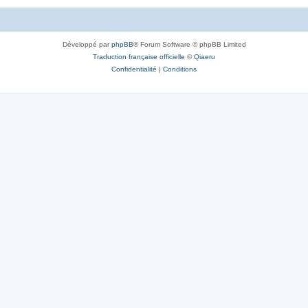
Développé par
phpBB
® Forum Software © phpBB Limited
Traduction française officielle
©
Qiaeru
Confidentialité
|
Conditions