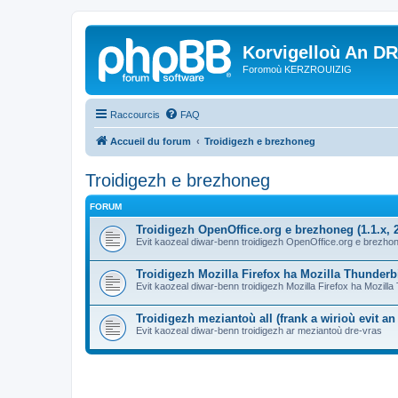
Korvigelloù An D
Foromoù KERZROUIZIG
Raccourcis
FAQ
Accueil du forum
Troidigezh e brezhoneg
Troidigezh e brezhoneg
FORUM
Troidigezh OpenOffice.org e brezhoneg (1.1.x, 2
Evit kaozeal diwar-benn troidigezh OpenOffice.org e brezhone
Troidigezh Mozilla Firefox ha Mozilla Thunder
Evit kaozeal diwar-benn troidigezh Mozilla Firefox ha Mozill
Troidigezh meziantoù all (frank a wirioù evit a
Evit kaozeal diwar-benn troidigezh ar meziantoù dre-vras