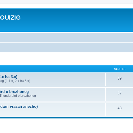
ROUIZIG
SUJETS
.x ha 3.x)
59
g (1.1.x, 2.x ha 3.x)
bird e brezhoneg
37
a Thunderbird e brezhoneg
n darn vrasañ anezho)
48