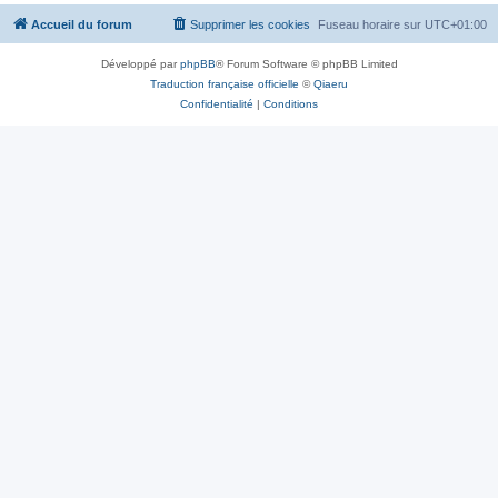
Accueil du forum
Supprimer les cookies
Fuseau horaire sur
UTC+01:00
Développé par
phpBB
® Forum Software © phpBB Limited
Traduction française officielle
©
Qiaeru
Confidentialité
|
Conditions