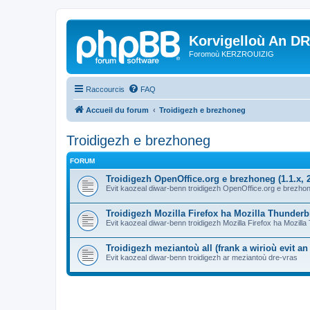
Korvigelloù An D
Foromoù KERZROUIZIG
Raccourcis
FAQ
Accueil du forum
Troidigezh e brezhoneg
Troidigezh e brezhoneg
FORUM
Troidigezh OpenOffice.org e brezhoneg (1.1.x, 2
Evit kaozeal diwar-benn troidigezh OpenOffice.org e brezhone
Troidigezh Mozilla Firefox ha Mozilla Thunder
Evit kaozeal diwar-benn troidigezh Mozilla Firefox ha Mozill
Troidigezh meziantoù all (frank a wirioù evit a
Evit kaozeal diwar-benn troidigezh ar meziantoù dre-vras