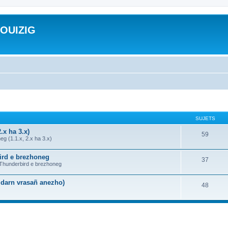
ROUIZIG
SUJETS
.x ha 3.x)
59
g (1.1.x, 2.x ha 3.x)
bird e brezhoneg
37
a Thunderbird e brezhoneg
n darn vrasañ anezho)
48