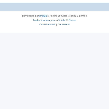
Développé par
phpBB
® Forum Software © phpBB Limited
Traduction française officielle
©
Qiaeru
Confidentialité
|
Conditions