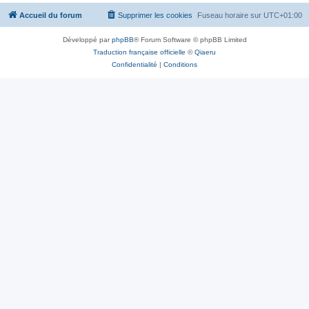
Accueil du forum
Supprimer les cookies
Fuseau horaire sur
UTC+01:00
Développé par
phpBB
® Forum Software © phpBB Limited
Traduction française officielle
©
Qiaeru
Confidentialité
|
Conditions