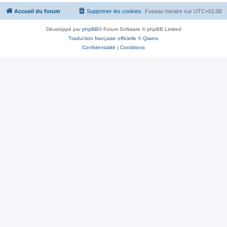
Accueil du forum
Supprimer les cookies
Fuseau horaire sur
UTC+01:00
Développé par
phpBB
® Forum Software © phpBB Limited
Traduction française officielle
©
Qiaeru
Confidentialité
|
Conditions