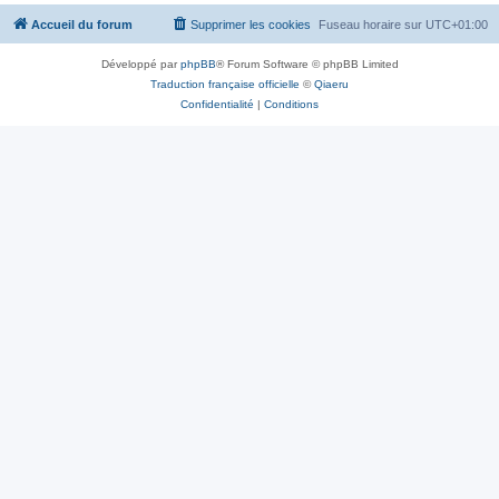
Accueil du forum
Supprimer les cookies
Fuseau horaire sur
UTC+01:00
Développé par
phpBB
® Forum Software © phpBB Limited
Traduction française officielle
©
Qiaeru
Confidentialité
|
Conditions