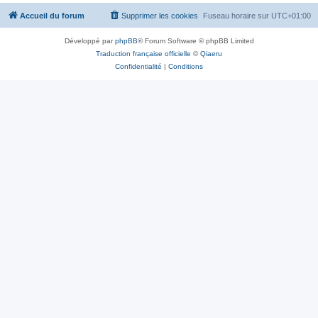
Accueil du forum
Supprimer les cookies
Fuseau horaire sur
UTC+01:00
Développé par
phpBB
® Forum Software © phpBB Limited
Traduction française officielle
©
Qiaeru
Confidentialité
|
Conditions