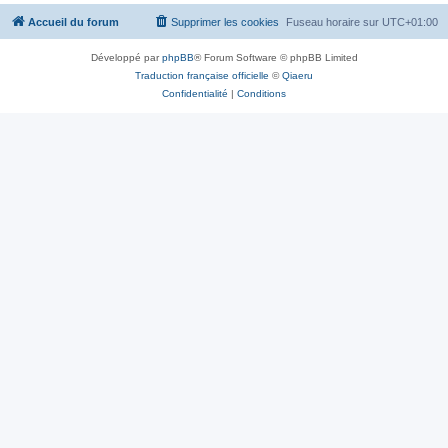
Accueil du forum
Supprimer les cookies
Fuseau horaire sur
UTC+01:00
Développé par
phpBB
® Forum Software © phpBB Limited
Traduction française officielle
©
Qiaeru
Confidentialité
|
Conditions