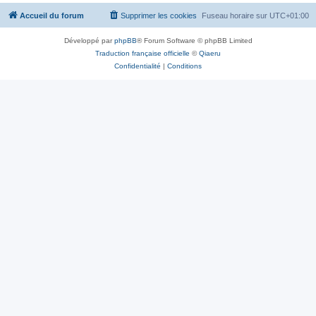
Accueil du forum
Supprimer les cookies
Fuseau horaire sur
UTC+01:00
Développé par
phpBB
® Forum Software © phpBB Limited
Traduction française officielle
©
Qiaeru
Confidentialité
|
Conditions