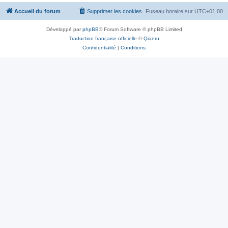
Accueil du forum
Supprimer les cookies
Fuseau horaire sur
UTC+01:00
Développé par
phpBB
® Forum Software © phpBB Limited
Traduction française officielle
©
Qiaeru
Confidentialité
|
Conditions