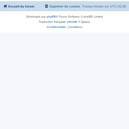
Accueil du forum
Supprimer les cookies
Fuseau horaire sur
UTC+01:00
Développé par
phpBB
® Forum Software © phpBB Limited
Traduction française officielle
©
Qiaeru
Confidentialité
|
Conditions