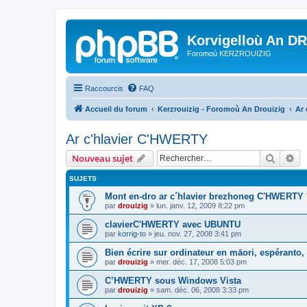
Korvigelloù An D
Foromoù KERZROUIZIG
Raccourcis
FAQ
Accueil du forum
Kerzrouizig - Foromoù An Drouizig
Ar
Ar c'hlavier C'HWERTY
Recher
Re
Nouveau sujet
SUJETS
Mont en-dro ar c´hlavier brezhoneg C'HWERTY 
par
drouizig
»
lun. janv. 12, 2009 8:22 pm
clavierC'HWERTY avec UBUNTU
par
korrig-to
»
jeu. nov. 27, 2008 3:41 pm
Bien écrire sur ordinateur en māori, espéranto, g
par
drouizig
»
mer. déc. 17, 2008 5:03 pm
C’HWERTY sous Windows Vista
par
drouizig
»
sam. déc. 06, 2008 3:33 pm