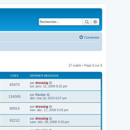
Rechercher
Recherche avancé
Connexion
17 sujets • Page
1
sur
1
VUES
DERNIER MESSAGE
par
drouizig
85975
lun. janv. 12, 2009 8:22 pm
par
Bastian
134006
dim. mai 16, 2010 6:57 pm
par
drouizig
90914
mer. déc. 17, 2008 5:03 pm
par
drouizig
92212
sam. déc. 06, 2008 3:33 pm