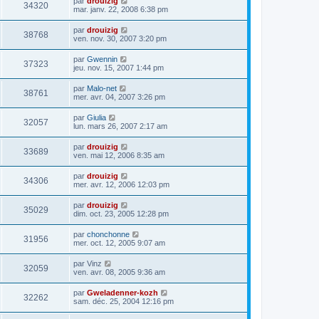
par
drouizig
34320
mar. janv. 22, 2008 6:38 pm
par
drouizig
38768
ven. nov. 30, 2007 3:20 pm
par
Gwennin
37323
jeu. nov. 15, 2007 1:44 pm
par
Malo-net
38761
mer. avr. 04, 2007 3:26 pm
par
Giulia
32057
lun. mars 26, 2007 2:17 am
par
drouizig
33689
ven. mai 12, 2006 8:35 am
par
drouizig
34306
mer. avr. 12, 2006 12:03 pm
par
drouizig
35029
dim. oct. 23, 2005 12:28 pm
par
chonchonne
31956
mer. oct. 12, 2005 9:07 am
par
Vinz
32059
ven. avr. 08, 2005 9:36 am
par
Gweladenner-kozh
32262
sam. déc. 25, 2004 12:16 pm