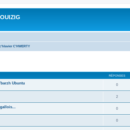
ROUIZIG
 c'hlavier C'HWERTY
cher
cherche avancée
RÉPONSES
'barzh Ubuntu
0
2
allois...
0
0