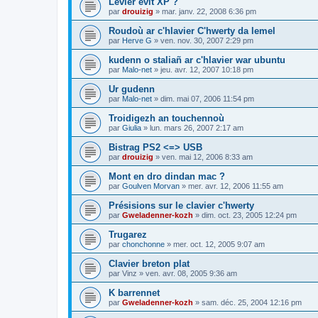
Levier evit XP ?
par
drouizig
»
mar. janv. 22, 2008 6:36 pm
Roudoù ar c'hlavier C'hwerty da lemel
par
Herve G
»
ven. nov. 30, 2007 2:29 pm
kudenn o staliañ ar c'hlavier war ubuntu
par
Malo-net
»
jeu. avr. 12, 2007 10:18 pm
Ur gudenn
par
Malo-net
»
dim. mai 07, 2006 11:54 pm
Troidigezh an touchennoù
par
Giulia
»
lun. mars 26, 2007 2:17 am
Bistrag PS2 <=> USB
par
drouizig
»
ven. mai 12, 2006 8:33 am
Mont en dro dindan mac ?
par
Goulven Morvan
»
mer. avr. 12, 2006 11:55 am
Présisions sur le clavier c'hwerty
par
Gweladenner-kozh
»
dim. oct. 23, 2005 12:24 pm
Trugarez
par
chonchonne
»
mer. oct. 12, 2005 9:07 am
Clavier breton plat
par
Vinz
»
ven. avr. 08, 2005 9:36 am
K barrennet
par
Gweladenner-kozh
»
sam. déc. 25, 2004 12:16 pm