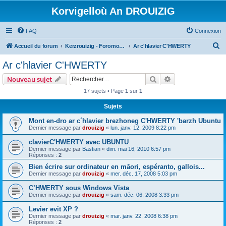
Korvigelloù An DROUIZIG
FAQ
Connexion
R
Accueil du forum
Kerzrouizig - Foromoù An Drouizig
Ar c'hlavier C'HWERTY
e
Ar c'hlavier C'HWERTY
c
Rechercher
Recherche avanc
Nouveau sujet
h
17 sujets • Page
1
sur
1
e
Sujets
r
c
Mont en-dro ar c´hlavier brezhoneg C'HWERTY 'barzh Ubuntu
Dernier message par
drouizig
«
lun. janv. 12, 2009 8:22 pm
h
clavierC'HWERTY avec UBUNTU
e
Dernier message par
Bastian
«
dim. mai 16, 2010 6:57 pm
r
Réponses :
2
Bien écrire sur ordinateur en māori, espéranto, gallois...
Dernier message par
drouizig
«
mer. déc. 17, 2008 5:03 pm
C’HWERTY sous Windows Vista
Dernier message par
drouizig
«
sam. déc. 06, 2008 3:33 pm
Levier evit XP ?
Dernier message par
drouizig
«
mar. janv. 22, 2008 6:38 pm
Réponses :
2