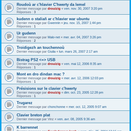
Roudoù ar c'hlavier C'hwerty da lemel
Dernier message par
drouizig
«
ven. nov. 30, 2007 3:20 pm
Réponses :
3
kudenn o staliañ ar c'hlavier war ubuntu
Dernier message par
Gwennin
«
jeu. nov. 15, 2007 1:44 pm
Réponses :
1
Ur gudenn
Dernier message par
Malo-net
«
mer. avr. 04, 2007 3:26 pm
Réponses :
2
Troidigezh an touchennoù
Dernier message par
Giulia
«
lun. mars 26, 2007 2:17 am
Bistrag PS2 <=> USB
Dernier message par
drouizig
«
ven. mai 12, 2006 8:35 am
Réponses :
1
Mont en dro dindan mac ?
Dernier message par
drouizig
«
mer. avr. 12, 2006 12:03 pm
Réponses :
1
Présisions sur le clavier c'hwerty
Dernier message par
drouizig
«
dim. oct. 23, 2005 12:28 pm
Réponses :
1
Trugarez
Dernier message par
chonchonne
«
mer. oct. 12, 2005 9:07 am
Clavier breton plat
Dernier message par
Vinz
«
ven. avr. 08, 2005 9:36 am
K barrennet